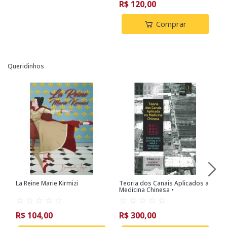
R$ 120,00
R
Comprar
Queridinhos
La Reine Marie Kirmizi
Teoria dos Canais Aplicados a
R
Medicina Chinesa •
L
Ensinamentos de Wang Ju-Yi
sobre a Terapêutica por
Canais
R$ 104,00
R$ 300,00
R