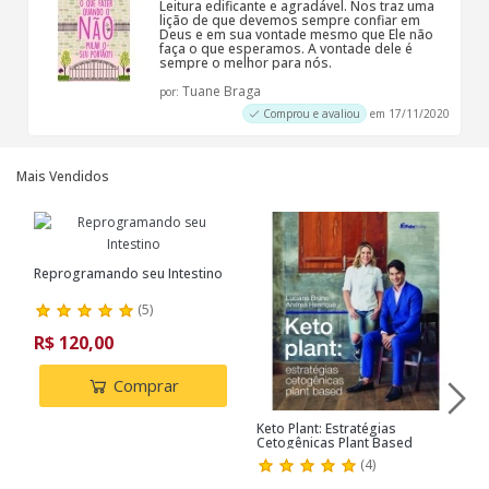
Leitura edificante e agradável. Nos traz uma
lição de que devemos sempre confiar em
Deus e em sua vontade mesmo que Ele não
faça o que esperamos. A vontade dele é
sempre o melhor para nós.
Tuane Braga
por:
Comprou e avaliou
em 17/11/2020
Mais Vendidos
Reprogramando seu Intestino
(
5
)
R$ 120,00
Comprar
Keto Plant: Estratégias
R
Cetogênicas Plant Based
p
(
4
)