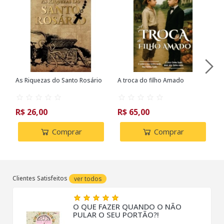
As Riquezas do Santo Rosário
A troca do filho Amado
P
D
e
R$ 26,00
R$ 65,00
R
Comprar
Comprar
Clientes Satisfeitos
ver todos
O QUE FAZER QUANDO O NÃO
PULAR O SEU PORTÃO?!