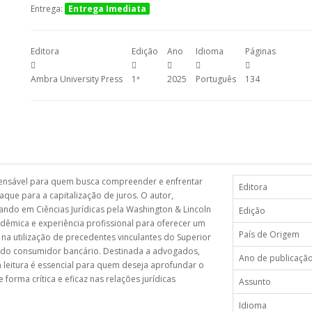
Entrega:
Entrega Imediata
Editora
Edição
Ano
Idioma
Páginas
Ambra University Press
1ª
2025
Português
134
sável para quem busca compreender e enfrentar
Editora
taque para a capitalização de juros. O autor,
do em Ciências Jurídicas pela Washington & Lincoln
Edição
adêmica e experiência profissional para oferecer um
País de Origem
 na utilização de precedentes vinculantes do Superior
esa do consumidor bancário. Destinada a advogados,
Ano de publicaçã
a leitura é essencial para quem deseja aprofundar o
orma crítica e eficaz nas relações jurídicas
Assunto
Idioma