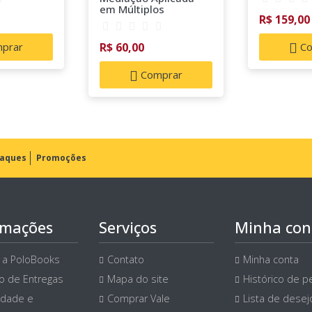
em Múltiplos
R$ 159,00
Contextos:
Construindo caminhos
para o diálogo e a
prar
R$ 60,00
Co
pacificação social
Comprar
aques
Promoções
rmações
Serviços
Minha con
 a PoloBooks
Contato
Minha conta
ço de Entregas
Mapa do site
Histórico de p
idade e
Comprar Vale
Lista de desej