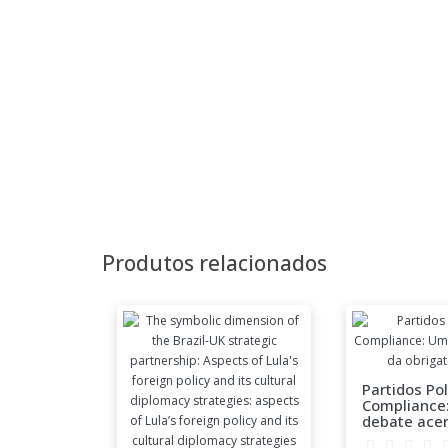
Produtos relacionados
LH : uma
Partidos Pol
rar
Compliance
&P500
debate ace
nto no
obrigatorie