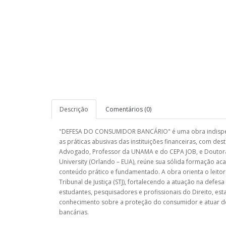
Descrição
Comentários (0)
"DEFESA DO CONSUMIDOR BANCÁRIO" é uma obra indispen
as práticas abusivas das instituições financeiras, com des
Advogado, Professor da UNAMA e do CEPA JOB, e Doutoran
University (Orlando – EUA), reúne sua sólida formação ac
conteúdo prático e fundamentado. A obra orienta o leitor
Tribunal de Justiça (STJ), fortalecendo a atuação na def
estudantes, pesquisadores e profissionais do Direito, est
conhecimento sobre a proteção do consumidor e atuar de f
bancárias.