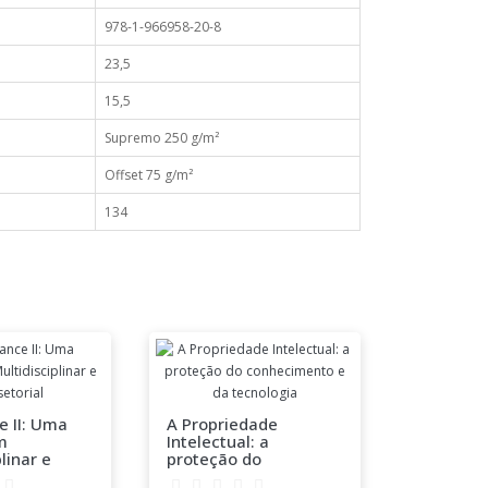
978-1-966958-20-8
23,5
15,5
Supremo 250 g/m²
Offset 75 g/m²
134
Metas - 
do Suces
e II: Uma
A Propriedade
m
Intelectual: a
linar e
proteção do
ial
conhecimento e da