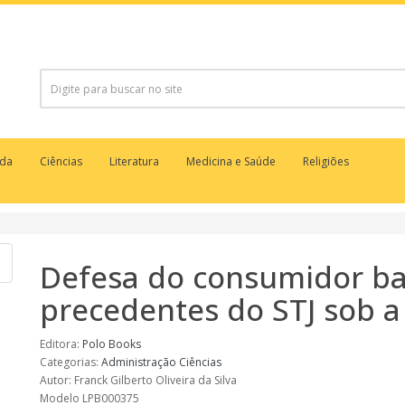
uda
Ciências
Literatura
Medicina e Saúde
Religiões
Defesa do consumidor ba
precedentes do STJ sob a
Editora:
Polo Books
Categorias:
Administração
Ciências
Autor: Franck Gilberto Oliveira da Silva
Modelo LPB000375