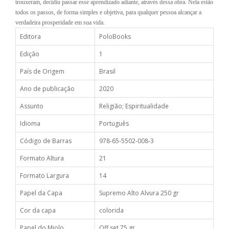
trouxeram, decidiu passar esse aprendizado adiante, através dessa obra. Nela estão
todos os passos, de forma simples e objetiva, para qualquer pessoa alcançar a
verdadeira prosperidade em sua vida.
Editora
PoloBooks
Edição
1
País de Origem
Brasil
Ano de publicação
2020
Assunto
Religião; Espiritualidade
Idioma
Português
Código de Barras
978-65-5502-008-3
Formato Altura
21
Formato Largura
14
Papel da Capa
Supremo Alto Alvura 250 gr
Cor da capa
colorida
Papel do Miolo
Off set 75 gr.