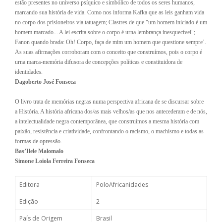
estão presentes no universo psíquico e simbólico de todos os seres humanos,
marcando sua história de vida. Como nos informa Kafka que as leis ganham vida
no corpo dos prisioneiros via tatuagem; Clastres de que "um
homem iniciado é um
homem marcado... A lei escrita sobre o corpo é urna lembrança inesquecível";
Fanon quando brada: Oh! Corpo, faça de mim um homem que questione sempre’.
As suas afirmações corroboram com o conceito que construímos, pois o corpo é
urna marca-memória difusora de concepções políticas e constituidora de
identidades.
Dagoberto José Fonseca
O livro trata de memórias negras numa perspectiva africana de se discursar sobre
a História. A história africana dos/as mais velhos/as que nos antecederam e de nós,
a intelectualidade negra contemporânea, que construímos a mesma história com
paixão, resistência e criatividade, confrontando o racismo, o machismo e todas as
formas de opressão.
Bas’Ilele Malomalo
Simone Loiola Ferreira Fonseca
Editora
PoloAfricanidades
Edição
2
País de Origem
Brasil