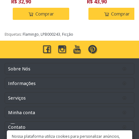
R$ 32,90
R$ 43,90
Comprar
Comprar
Etiquetas:
Flamingo
,
LPB000243
,
Ficção
Sobre Nós
Informações
Serviços
Minha conta
Contato
Nossa plataforma utiliza cookies para personalizar anúncios,