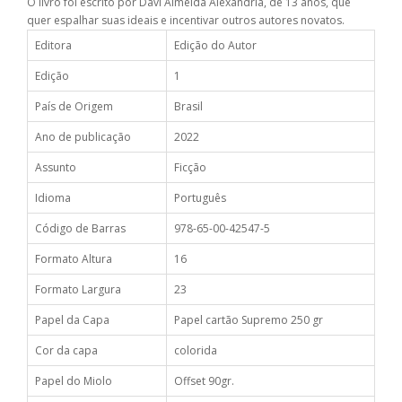
O livro foi escrito por Davi Almeida Alexandria, de 13 anos, que
quer espalhar suas ideais e incentivar outros autores novatos.
Editora
Edição do Autor
Edição
1
País de Origem
Brasil
Ano de publicação
2022
Assunto
Ficção
Idioma
Português
Código de Barras
978-65-00-42547-5
Formato Altura
16
Formato Largura
23
Papel da Capa
Papel cartão Supremo 250 gr
Cor da capa
colorida
Papel do Miolo
Offset 90gr.