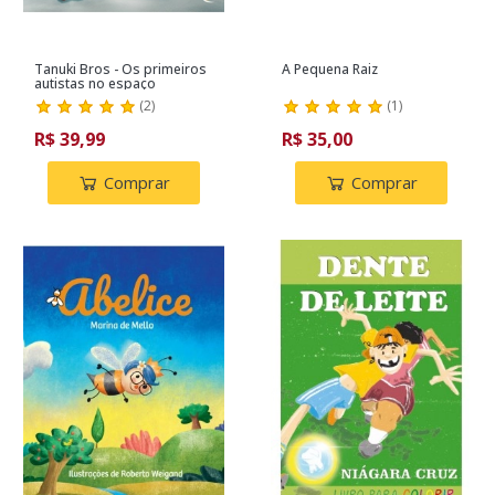
Tanuki Bros - Os primeiros
A Pequena Raiz
autistas no espaço
(
2
)
(
1
)
R$ 39,99
R$ 35,00
Comprar
Comprar