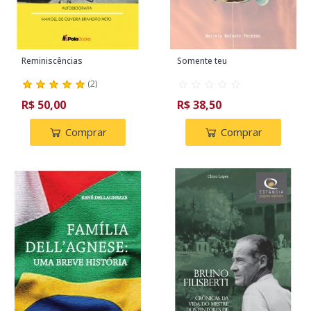
Reminiscências
Somente teu
(
2
)
R$ 50,00
R$ 38,50
Comprar
Comprar