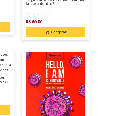
lá para dentro?
R$ 60,00
Comprar
 em
s : o
as