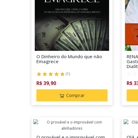
O Dinheiro do Mundo que não
RENA
Emagrece
Gast
Dialí
(
1
)
R$ 39,90
R$ 3
Comprar
O provável e o improvável com
Olá, 