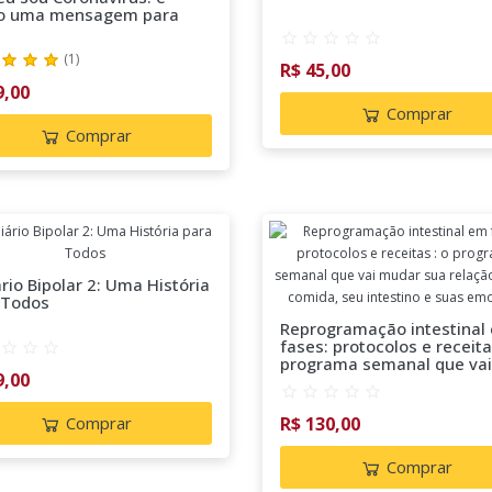
o uma mensagem para
(
1
)
R$ 45,00
9,00
Comprar
Comprar
rio Bipolar 2: Uma História
 Todos
Reprogramação intestinal
fases: protocolos e receita
programa semanal que vai
9,00
mudar sua relação com a
comida, seu intestino e su
emoções
Comprar
R$ 130,00
Comprar