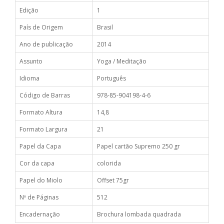
Edição
1
País de Origem
Brasil
Ano de publicação
2014
Assunto
Yoga / Meditação
Idioma
Português
Código de Barras
978-85-904198-4-6
Formato Altura
14,8
Formato Largura
21
Papel da Capa
Papel cartão Supremo 250 gr
Cor da capa
colorida
Papel do Miolo
Offset 75gr
Nº de Páginas
512
Encadernação
Brochura lombada quadrada