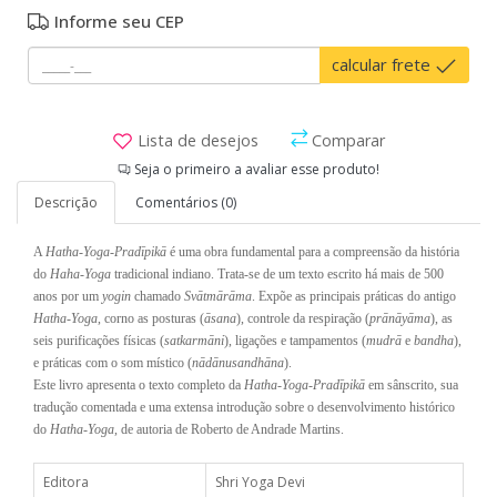
Informe seu CEP
calcular frete
Lista de desejos
Comparar
Seja o primeiro a avaliar esse produto!
Descrição
Comentários (0)
A
Hatha-Yoga-Pradīpikā
é uma obra fundamental para a compreensão da história
do
Haha-Yoga
tradicional indiano. Trata-se de um texto escrito há mais de 500
anos por um
yogin
chamado
Svātmārāma
. Expõe as principais práticas do antigo
Hatha-Yoga
, corno as posturas (
āsana
), controle da respiração (
prānāyāma
), as
seis purificações físicas (
satkarmāni
), ligações e tampamentos (
mudrā
e
bandha
),
e práticas com o som místico (
nādānusandhāna
).
Este livro apresenta o texto completo da
Hatha-Yoga-Pradīpikā
em sânscrito, sua
tradução comentada e uma extensa introdução sobre o desenvolvimento histórico
do
Hatha-Yoga
, de autoria de Roberto de Andrade Martins.
Editora
Shri Yoga Devi