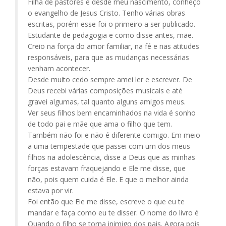
Filha de pastores e desde meu nascimento, conheço
o evangelho de Jesus Cristo. Tenho várias obras
escritas, porém esse foi o primeiro a ser publicado.
Estudante de pedagogia e como disse antes, mãe.
Creio na força do amor familiar, na fé e nas atitudes
responsáveis, para que as mudanças necessárias
venham acontecer.
Desde muito cedo sempre amei ler e escrever. De
Deus recebi várias composições musicais e até
gravei algumas, tal quanto alguns amigos meus.
Ver seus filhos bem encaminhados na vida é sonho
de todo pai e mãe que ama o filho que tem.
Também não foi e não é diferente comigo. Em meio
a uma tempestade que passei com um dos meus
filhos na adolescência, disse a Deus que as minhas
forças estavam fraquejando e Ele me disse, que
não, pois quem cuida é Ele. E que o melhor ainda
estava por vir.
Foi então que Ele me disse, escreve o que eu te
mandar e faça como eu te disser. O nome do livro é
Quando o filho se torna inimigo dos pais. Agora pois