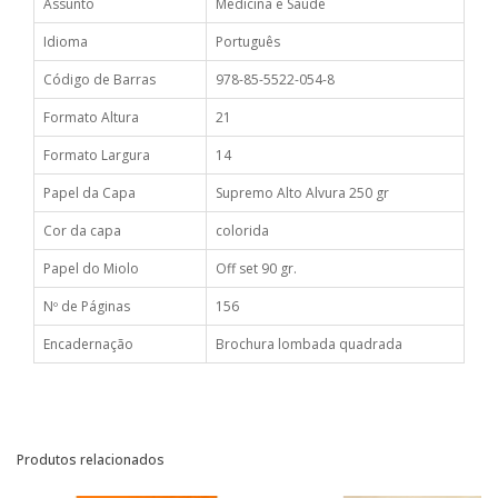
Assunto
Medicina e Saúde
Idioma
Português
Código de Barras
978-85-5522-054-8
Formato Altura
21
Formato Largura
14
Papel da Capa
Supremo Alto Alvura 250 gr
Cor da capa
colorida
Papel do Miolo
Off set 90 gr.
Nº de Páginas
156
Encadernação
Brochura lombada quadrada
Produtos relacionados