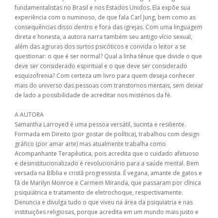
fundamentalistas no Brasil e nos Estados Unidos. Ela expõe sua
experiência com o numinoso, de que fala Carl Jung, bem como as
consequências disso dentro e fora das igrejas. Com uma linguagem
direta e honesta, a autora narra também seu antigo vício sexual,
além das agruras dos surtos psicóticos e convida o leitor a se
questionar: o que é ser normal? Qual a linha tênue que divide o que
deve ser considerado espiritual e o que deve ser considerado
esquizofrenia? Com certeza um livro para quem deseja conhecer
mais do universo das pessoas com transtornos mentais, sem deixar
de lado a possibilidade de acreditar nos mistérios da fé.
A AUTORA
Samantha Larroyed é uma pessoa versátil, sucinta e resiliente.
Formada em Direito (por gostar de política), trabalhou com design
gráfico (por amar arte) mas atualmente trabalha como
Acompanhante Terapêutica, pois acredita que o cuidado afetuoso
e desinstitucionalizado é revolucionário para a saúde mental. Bem
versada na Bíblia e cristã progressista. É vegana, amante de gatos e
fã de Marilyn Monroe e Carmem Miranda, que passaram por clínica
psiquiátrica e tratamento de eletrochoque, respectivamente.
Denuncia e divulga tudo o que viveu na área da psiquiatria e nas
instituições religiosas, porque acredita em um mundo mais justo e