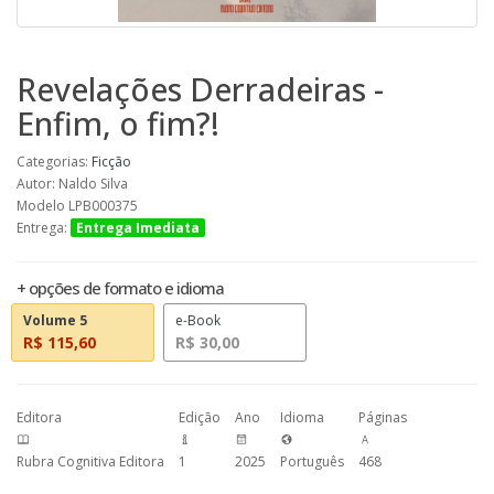
Revelações Derradeiras -
Enfim, o fim?!
Categorias:
Ficção
Autor: Naldo Silva
Modelo LPB000375
Entrega:
Entrega Imediata
+ opções de formato e idioma
Volume 5
e-Book
R$ 115,60
R$ 30,00
Editora
Edição
Ano
Idioma
Páginas
Rubra Cognitiva Editora
1
2025
Português
468