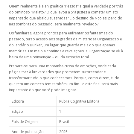
Quem realmente é a enigmática “Pessoa” e qual a verdade por trás
do ominoso "Malato? O que levou a Sra Justes a cometer um ato
impensado que abalou suas vidas? E o destino de Ncolas, perdido
nas sombras do passado, será finalmente revelado?
Os familiares, agora prontos para enfrentar os fantasmas do
passado, terão acesso aos segredos da misteriosa Organização e
do lendário Bunker, um lugar que guarda mais do que apenas
memórias. Em meio a conflitos e revelações, a Organização se vê à
beira de uma reinvenção – ou da extinção total
Prepare-se para uma montanha-russa de emoções, onde cada
página traz à luz verdades que prometem surpreender e
transformar tudo o que conhecemos. Porque, como dizem, tudo
que tem um começo tem também um fim - e este final será mais
impactante do que você pode imaginar.
Editora
Rubra Cognitiva Editora
Edição
1
País de Origem
Brasil
Ano de publicação
2025