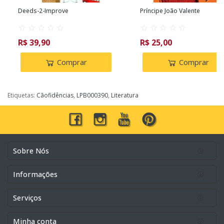
Deeds-2-Improve
Príncipe João Valente
R$ 39,90
R$ 25,00
Comprar
Comprar
Etiquetas:
Cãofidências
,
LPB000390
,
Literatura
Sobre Nós
Informações
Serviços
Minha conta