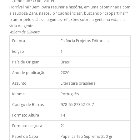
- Como não? O Rot vai ter.
Horrível né? Bem, para resumir a história, em uma cãominhada com
a saudosa Zara, nasceu o "Cãofidências", buscando "cãopartilhar"
o amor pelos cães e algumas reflexões sobre a gente na vida e a
vida da gente.
Wiliam de Oliveira
Editora
Estância Projetos Editoriais
Edição
1
País de Origem
Brasil
Ano de publicação
2020
Assunto
Literatura brasileira
Idioma
Português
Código de Barras
978-65-87352-07-7
Formato Altura
14
Formato Largura
21
Papel da Capa
Papel cartão Supremo 250 gr