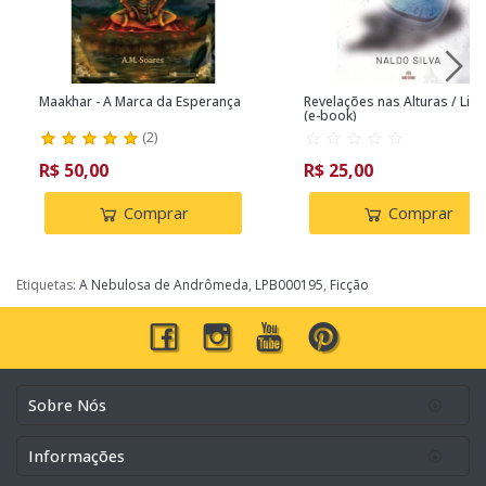
Maakhar - A Marca da Esperança
Revelações nas Alturas / Livr
(e-book)
(
2
)
R$ 50,00
R$ 25,00
Comprar
Comprar
Etiquetas:
A Nebulosa de Andrômeda
,
LPB000195
,
Ficção
Sobre Nós
Informações