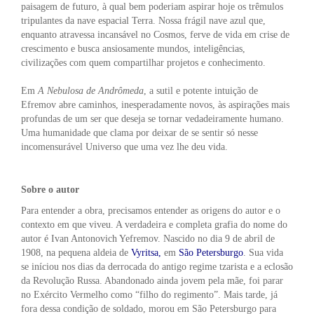
paisagem de futuro, à qual bem poderiam aspirar hoje os trêmulos
tripulantes da nave espacial Terra. Nossa frágil nave azul que,
enquanto atravessa incansável no Cosmos, ferve de vida em crise de
crescimento e busca ansiosamente mundos, inteligências,
civilizações com quem compartilhar projetos e conhecimento.
Em
A
Nebulosa
de
Andrômeda
, a sutil e potente intuição de
Efremov abre caminhos, inesperadamente novos, às aspirações mais
profundas de um ser que deseja se tornar vedadeiramente humano.
Uma humanidade que clama por deixar de se sentir só nesse
incomensurável Universo que uma vez lhe deu vida.
Sobre o autor
Para entender a obra, precisamos entender as origens do autor e o
contexto em que viveu. A verdadeira e completa grafia do nome do
autor é Ivan Antonovich Yefremov. Nascido no dia 9 de abril de
1908, na pequena aldeia de
Vyritsa,
em
São Petersburgo
. Sua vida
se iníciou nos dias da derrocada do antigo regime tzarista e a eclosão
da Revolução Russa. Abandonado ainda jovem pela mãe, foi parar
no Exército Vermelho como “filho do regimento”. Mais tarde, já
fora dessa condição de soldado, morou em São Petersburgo para