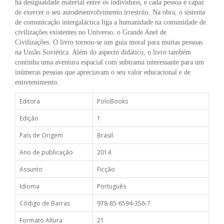
há desigualdade material entre os indivíduos, e cada pessoa é capaz
de exercer o seu autodesenvolvimento irrestrito. Na obra, o sistema
de comunicação intergaláctica liga a humanidade na comunidade de
civilizações existentes no Universo, o Grande Anel de
Civilizações. O livro tornou-se um guia moral para muitas pessoas
na União Soviética. Além do aspecto didático, o livro também
continha uma aventura espacial com subtrama interessante para um
inúmeras pessoas que apreciavam o seu valor educacional e de
entretenimento.
Editora
PoloBooks
Edição
1
País de Origem
Brasil
Ano de publicação
2014
Assunto
Ficção
Idioma
Português
Código de Barras
978-85-6594-356-7
Formato Altura
21