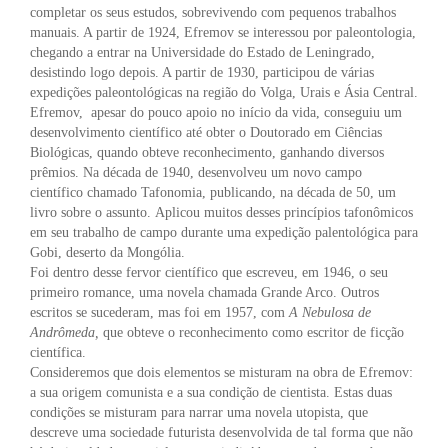
completar os seus estudos, sobrevivendo com pequenos trabalhos
manuais. A partir de 1924, Efremov se interessou por paleontologia,
chegando a entrar na Universidade do Estado de Leningrado,
desistindo logo depois. A partir de 1930, participou de várias
expedições paleontológicas na região do Volga, Urais e Ásia Central.
Efremov, apesar do pouco apoio no início da vida, conseguiu um
desenvolvimento científico até obter o Doutorado em Ciências
Biológicas, quando obteve reconhecimento, ganhando diversos
prêmios. Na década de 1940, desenvolveu um novo campo
científico chamado Tafonomia, publicando, na década de 50, um
livro sobre o assunto. Aplicou muitos desses princípios tafonômicos
em seu trabalho de campo durante uma expedição palentológica para
Gobi, deserto da Mongólia.
Foi dentro desse fervor científico que escreveu, em 1946, o seu
primeiro romance, uma novela chamada Grande Arco. Outros
escritos se sucederam, mas foi em 1957, com
A
Nebulosa
de
Andrômeda,
que obteve o reconhecimento como escritor de ficção
científica.
Consideremos que dois elementos se misturam na obra de Efremov:
a sua origem comunista e a sua condição de cientista. Estas duas
condições se misturam para narrar uma novela utopista, que
descreve uma sociedade futurista desenvolvida de tal forma que não