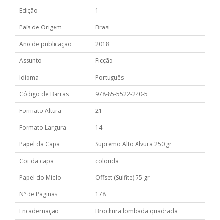
Edição
1
País de Origem
Brasil
Ano de publicação
2018
Assunto
Ficção
Idioma
Português
Código de Barras
978-85-5522-240-5
Formato Altura
21
Formato Largura
14
Papel da Capa
Supremo Alto Alvura 250 gr
Cor da capa
colorida
Papel do Miolo
Offset (Sulfite) 75 gr
Nº de Páginas
178
Encadernação
Brochura lombada quadrada