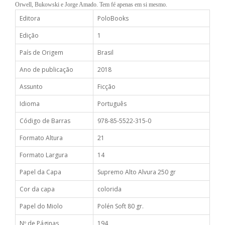
Orwell, Bukowski e Jorge Amado. Tem fé apenas em si mesmo.
Editora
PoloBooks
Edição
1
País de Origem
Brasil
Ano de publicação
2018
Assunto
Ficção
Idioma
Português
Código de Barras
978-85-5522-315-0
Formato Altura
21
Formato Largura
14
Papel da Capa
Supremo Alto Alvura 250 gr
Cor da capa
colorida
Papel do Miolo
Polén Soft 80 gr.
Nº de Páginas
194