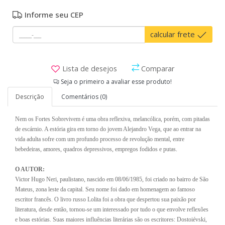
Informe seu CEP
calcular frete
Lista de desejos
Comparar
Seja o primeiro a avaliar esse produto!
Descrição
Comentários (0)
Nem os Fortes Sobrevivem é uma obra reflexiva, melancólica, porém, com pitadas
de escárnio. A estória gira em torno do jovem Alejandro Vega, que ao entrar na
vida adulta sofre com um profundo processo de revolução mental, entre
bebedeiras, amores, quadros depressivos, empregos fodidos e putas.
O AUTOR:
Victor Hugo Neri, paulistano, nascido em 08/06/1985, foi criado no bairro de São
Mateus, zona leste da capital. Seu nome foi dado em homenagem ao famoso
escritor francês. O livro russo Lolita foi a obra que despertou sua paixão por
literatura, desde então, tornou-se um interessado por tudo o que envolve reflexões
e boas estórias. Suas maiores influências literárias são os escritores: Dostoiévski,