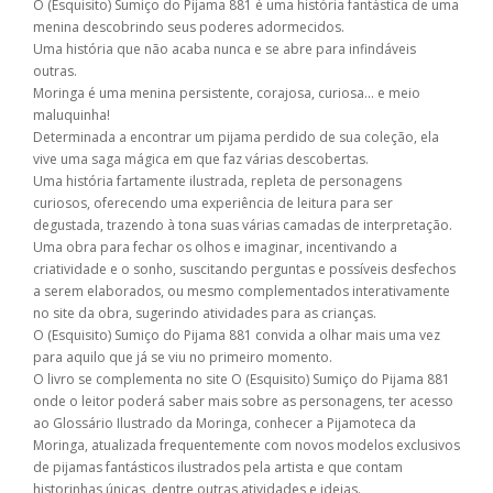
O (Esquisito) Sumiço do Pijama 881 é uma história fantástica de uma
menina descobrindo seus poderes adormecidos.
Uma história que não acaba nunca e se abre para infindáveis
outras.
Moringa é uma menina persistente, corajosa, curiosa... e meio
maluquinha!
Determinada a encontrar um pijama perdido de sua coleção, ela
vive uma saga mágica em que faz várias descobertas.
Uma história fartamente ilustrada, repleta de personagens
curiosos, oferecendo uma experiência de leitura para ser
degustada, trazendo à tona suas várias camadas de interpretação.
Uma obra para fechar os olhos e imaginar, incentivando a
criatividade e o sonho, suscitando perguntas e possíveis desfechos
a serem elaborados, ou mesmo complementados interativamente
no site da obra, sugerindo atividades para as crianças.
O (Esquisito) Sumiço do Pijama 881 convida a olhar mais uma vez
para aquilo que já se viu no primeiro momento.
O livro se complementa no site O (Esquisito) Sumiço do Pijama 881
onde o leitor poderá saber mais sobre as personagens, ter acesso
ao Glossário Ilustrado da Moringa, conhecer a Pijamoteca da
Moringa, atualizada frequentemente com novos modelos exclusivos
de pijamas fantásticos ilustrados pela artista e que contam
historinhas únicas, dentre outras atividades e ideias.