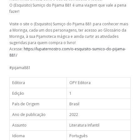
O (Esquisito) Sumiço do Pijama 881 é uma viagem que vale a pena
fazer!
Visite o site o (Esquisito) Sumiço do Pijama 881 para conhecer mais
a Moringa, cada um dos personagens, ter acesso ao Glossário da
Moringa, à sua Pijamoteca mágica e ainda curtir as atividades
sugeridas para quem compra o livro!
Acesse:
https://lupaternostro.com/o-esquisito-sumico-do-pijama-
881/
#pijama881
Editora
OPY Editora
Edição
1
País de Origem
Brasil
Ano de publicação
2022
Assunto
Literatura Infantil
Idioma
Português