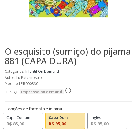
O esquisito (sumiço) do pijama
881 (CAPA DURA)
Categorias:
Infantil
On Demand
Autor: Lu Paternostro
Modelo LPB000330
Entrega:
Impresso on demand
+ opções de formato e idioma
Capa Comum
Capa Dura
Inglês
R$ 85,00
R$ 95,00
R$ 95,00