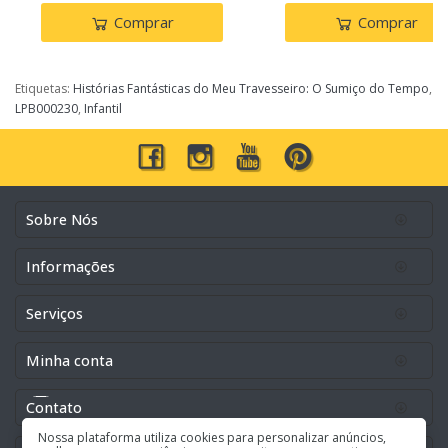
Comprar
Comprar
Etiquetas:
Histórias Fantásticas do Meu Travesseiro: O Sumiço do Tempo
,
LPB000230
,
Infantil
Sobre Nós
Informações
Serviços
Minha conta
Contato
Nossa plataforma utiliza cookies para personalizar anúncios,