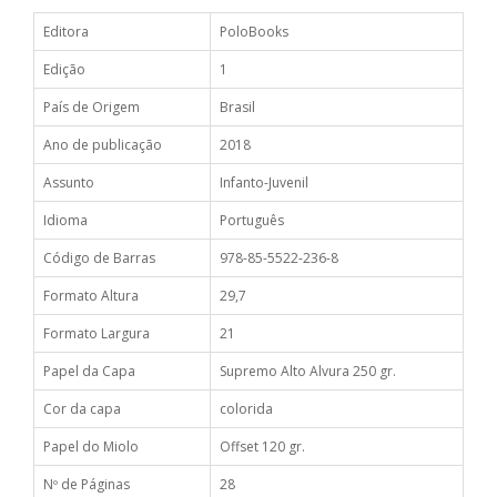
Editora
PoloBooks
Edição
1
País de Origem
Brasil
Ano de publicação
2018
Assunto
Infanto-Juvenil
Idioma
Português
Código de Barras
978-85-5522-236-8
Formato Altura
29,7
Formato Largura
21
Papel da Capa
Supremo Alto Alvura 250 gr.
Cor da capa
colorida
Papel do Miolo
Offset 120 gr.
Nº de Páginas
28