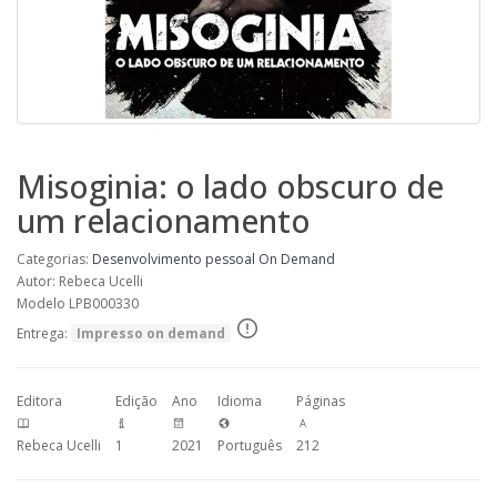
Misoginia: o lado obscuro de
um relacionamento
Categorias:
Desenvolvimento pessoal
On Demand
Autor: Rebeca Ucelli
Modelo LPB000330
Entrega:
Impresso on demand
Editora
Edição
Ano
Idioma
Páginas
Rebeca Ucelli
1
2021
Português
212