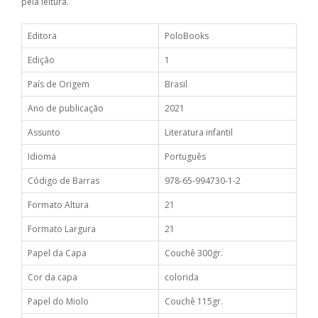
pela leitura.
Editora
PoloBooks
Edição
1
País de Origem
Brasil
Ano de publicação
2021
Assunto
Literatura infantil
Idioma
Português
Código de Barras
978-65-994730-1-2
Formato Altura
21
Formato Largura
21
Papel da Capa
Couchê 300gr.
Cor da capa
colorida
Papel do Miolo
Couchê 115gr.