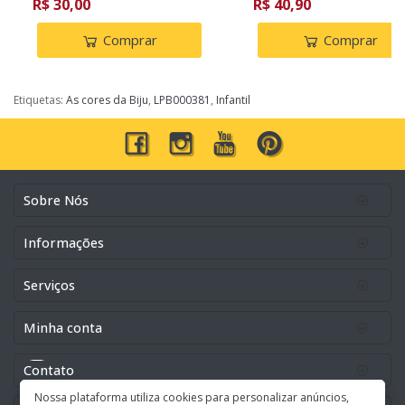
R$ 30,00
R$ 40,90
Comprar
Comprar
Etiquetas:
As cores da Biju
,
LPB000381
,
Infantil
Sobre Nós
Informações
Serviços
Minha conta
Contato
Nossa plataforma utiliza cookies para personalizar anúncios,