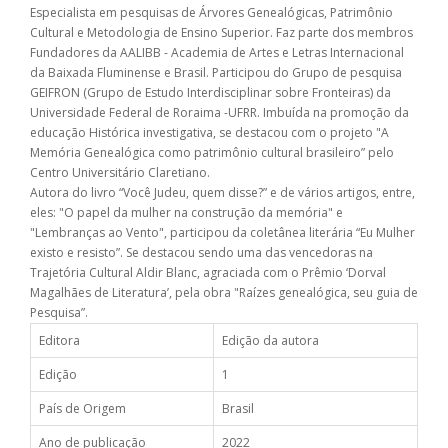
Especialista em pesquisas de Árvores Genealógicas, Patrimônio
Cultural e Metodologia de Ensino Superior. Faz parte dos membros
Fundadores da AALIBB - Academia de Artes e Letras Internacional
da Baixada Fluminense e Brasil. Participou do Grupo de pesquisa
GEIFRON (Grupo de Estudo Interdisciplinar sobre Fronteiras) da
Universidade Federal de Roraima -UFRR. Imbuída na promoção da
educação Histórica investigativa, se destacou com o projeto "A
Memória Genealógica como patrimônio cultural brasileiro” pelo
Centro Universitário Claretiano.
Autora do livro “Você Judeu, quem disse?” e de vários artigos, entre,
eles: "O papel da mulher na construção da memória" e
"Lembranças ao Vento", participou da coletânea literária “Eu Mulher
existo e resisto”. Se destacou sendo uma das vencedoras na
Trajetória Cultural Aldir Blanc, agraciada com o Prêmio ‘Dorval
Magalhães de Literatura’, pela obra "Raízes genealógica, seu guia de
Pesquisa”.
Editora
Edição da autora
Edição
1
País de Origem
Brasil
Ano de publicação
2022