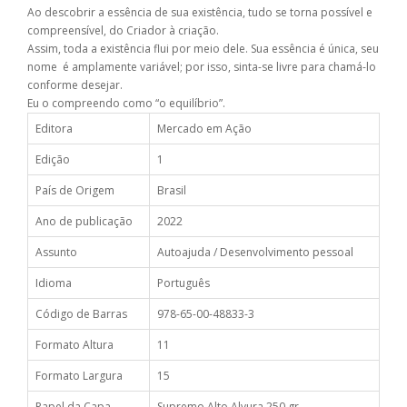
Ao descobrir a essência de sua existência, tudo se torna possível e
compreensível, do Criador à criação.
Assim, toda a existência flui por meio dele. Sua essência é única, seu
nome é amplamente variável; por isso, sinta-se livre para chamá-lo
conforme desejar.
Eu o compreendo como “o equilíbrio”.
Editora
Mercado em Ação
Edição
1
País de Origem
Brasil
Ano de publicação
2022
Assunto
Autoajuda / Desenvolvimento pessoal
Idioma
Português
Código de Barras
978-65-00-48833-3
Formato Altura
11
Formato Largura
15
Papel da Capa
Supremo Alto Alvura 250 gr.