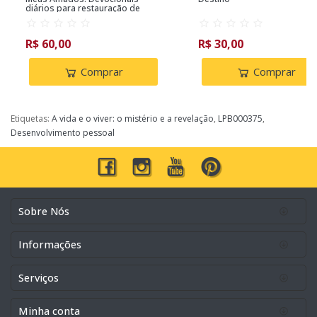
diários para restauração de
relacionamentos
R$ 60,00
R$ 30,00
Comprar
Comprar
Etiquetas:
A vida e o viver: o mistério e a revelação
,
LPB000375
,
Desenvolvimento pessoal
Sobre Nós
Informações
Serviços
Minha conta