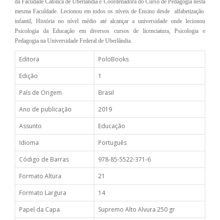
da Facudade Católica de Uberlândia e Coordenadora do Curso de Pedagogia nesta
mesma Faculdade. Lecionou em todos os níveis de Ensino desde alfabetização
infantil, História no nível médio até alcançar a universidade onde lecionou
Psicologia da Educação em diversos cursos de licenciatura, Psicologia e
Pedagogia na Universidade Federal de Uberlândia.
Editora
PoloBooks
Edição
1
País de Origem
Brasil
Ano de publicação
2019
Assunto
Educação
Idioma
Português
Código de Barras
978-85-5522-371-6
Formato Altura
21
Formato Largura
14
Papel da Capa
Supremo Alto Alvura 250 gr