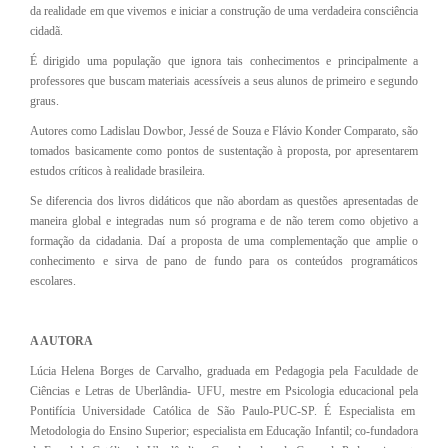
da realidade em que vivemos e iniciar a construção de uma verdadeira consciência
cidadã.
É dirigido uma população que ignora tais conhecimentos e principalmente a
professores que buscam materiais acessíveis a seus alunos de primeiro e segundo
graus.
Autores como Ladislau Dowbor, Jessé de Souza e Flávio Konder Comparato, são
tomados basicamente como pontos de sustentação à proposta, por apresentarem
estudos críticos à realidade brasileira.
Se diferencia dos livros didáticos que não abordam as questões apresentadas de
maneira global e integradas num só programa e de não terem como objetivo a
formação da cidadania. Daí a proposta de uma complementação que amplie o
conhecimento e sirva de pano de fundo para os conteúdos programáticos
escolares.
A AUTORA
Lúcia Helena Borges de Carvalho, graduada em Pedagogia pela Faculdade de
Ciências e Letras de Uberlândia- UFU, mestre em Psicologia educacional pela
Pontifícia Universidade Católica de São Paulo-PUC-SP. É Especialista em
Metodologia do Ensino Superior; especialista em Educação Infantil; co-fundadora