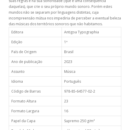
suas regras e na sua sonoridade (que é uma consequência
daquelas), que crie o seu próprio mundo sonoro. Porém estes
mundos não se separam por linguagens distintas, cuja
incompreensão mútua nos impediria de perceber a eventual beleza
das músicas dos territórios sonoros que não habitamos.
Editora
Antigoa Typographia
Edição
1ª
País de Origem
Brasil
Ano de publicação
2023
Assunto
Música
Idioma
Português
Código de Barras
978-85-64577-02-2
Formato Altura
23
Formato Largura
16
Papel da Capa
Supremo 250 g/m²