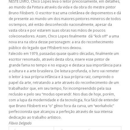
NESTE LIVRO, Chico Lopes leva o leitor preciosamente, em detalhes,
ao mundo da Pintura através da vida e da obra do mestre pintor
Bruno Filisberti. O escritor traz uma coletânea de depoimentos e dá
de presente ao mundo um dos maiores pintores mineiros de todos
os tempos, até então desconhecido nacionalmente, apesar da
vasta obra e por estarem suas obras nas mãos de poucos
colecionadores. Assim, Chico Lopes finalmente dá "kick off" a uma
nova era na obra desse personagem: a era do reconhecimento
público do legado que Fffisberti nos deixou.
Falecido em 1979, passadas quase quatro décadas, finalmente um
escritor renomado, através desta obra, insere esse pintor de
grande fama no tempo e no espaço e destaca sua importância para
a cultura e a arte brasileira. De leitura profunda, o livro vai remeter
o leitor à sua própria infância e à sua própria raiz, cumprindo o
papel da arte, retratando a arte através do reconhecimento de um
trabalhador que, em seu tempo, foi incompreendido pela sua
reclusão e pelo seu “modus operandi’. Nos dias de hoje, porém,
com a lupa da modernidade e da tecnologia, fica fácil de entender
que Bruno Filisberti era “o” gênio fora da curva, um “workaholic”
perfeccionista que alcançou a perfeição através de sua intensa
dedicação ao trabalho artístico.
Flávio Delgado