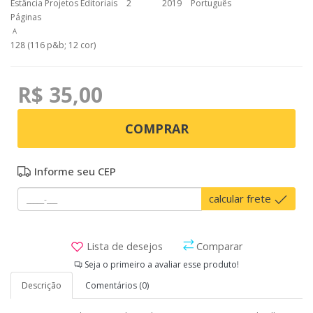
Estância Projetos Editoriais
2
2019
Português
Páginas
128 (116 p&b; 12 cor)
R$ 35,00
COMPRAR
Informe seu CEP
calcular frete
Lista de desejos
Comparar
Seja o primeiro a avaliar esse produto!
Descrição
Comentários (0)