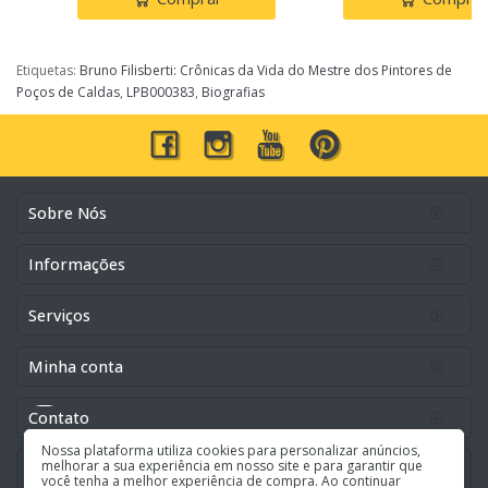
Etiquetas:
Bruno Filisberti: Crônicas da Vida do Mestre dos Pintores de
Poços de Caldas
,
LPB000383
,
Biografias
Sobre Nós
Informações
Serviços
Minha conta
Contato
Nossa plataforma utiliza cookies para personalizar anúncios,
melhorar a sua experiência em nosso site e para garantir que
Buscar pela lista
você tenha a melhor experiência de compra. Ao continuar