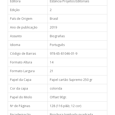
Editora
Estância Projetos Editoriais
Edição
2
País de Origem
Brasil
Ano de publicação
2019
Assunto
Biografias
Idioma
Português
Código de Barras
978-65-81046-01-9
Formato Altura
14
Formato Largura
21
Papel da Capa
Papel cartão Supremo 250 gr
Cor da capa
colorida
Papel do Miolo
Offset 90gr.
Nº de Páginas
128 (116 p&b; 12 cor)
Encadernação
Brochura lombada quadrada