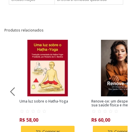
Produtos relacionados
da
Uma luz sobre o Hatha-Yoga
Renove-se: um desperta
sua saúde física e ment
R$ 58,00
R$ 60,00
Comprar
Comprar