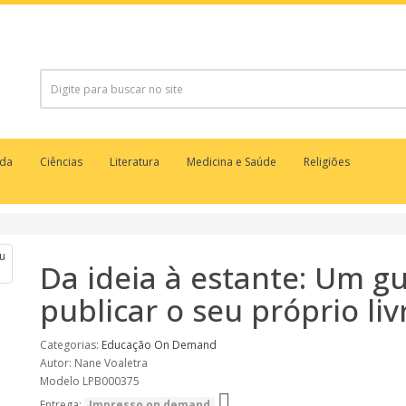
uda
Ciências
Literatura
Medicina e Saúde
Religiões
Da ideia à estante: Um gu
publicar o seu próprio liv
Categorias:
Educação
On Demand
Autor: Nane Voaletra
Modelo LPB000375
Entrega:
Impresso on demand