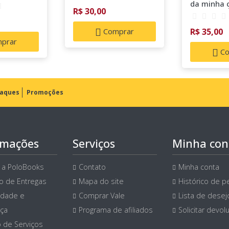
da minha 
R$ 30,00
PORTUGU
Comprar
R$ 35,00
prar
Co
aques
Promoções
rmações
Serviços
Minha con
 a PoloBooks
Contato
Minha conta
ço de Entregas
Mapa do site
Histórico de p
idade e
Comprar Vale
Lista de desej
ça
Programa de afiliados
Solicitar devol
 de Serviços