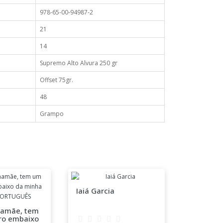
978-65-00-94987-2
21
14
Supremo Alto Alvura 250 gr
Offset 75gr.
48
Grampo
Iaiá Garcia
Pela pal
testemu
amãe, tem
ro embaixo