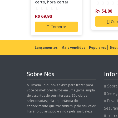
certo, hora certa!
R$ 54,00
R$ 69,90
Com
Comprar
Lançamentos
Mais vendidos
Populares
Dest
Sobre Nós
Info
A Livraria PoloBooks existe para trazer para
Sobre
você os melhores livros em uma gama ampla
Servi
de assuntos de seu interesse. São obras
Privac
selecionadas pela importância do
conhecimento que transmitem, pelo seu valor
Seguran
literário ou artístico e ainda pela sua beleza.
Termo