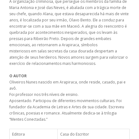
A organização criminosa, que persegue os membros da família de
Maria Antonia e José das Neves, é abalada com a trágica morte de
seu chefe, quando Alana, que estava desaparecida há mais de vinte
anos, é localizada por seu irmão, Olavo Bento. Ele a conduz para
encontrar-se com a sua mãe em Maceió. A alegria do reencontro é
quebrada por acontecimentos inesperados, que os levam às
pressas para Ribeirão Preto. Depois de grandes embates
emocionais, ao retornarem a Arapiraca, símbolos
misteriosos em salas secretas da casa dourada despertam a
atenção de seus herdeiros. Novos amores surgem para valorizar o
exercício de relacionamentos mais harmoniosos.
O AUTOR
Oliveiros Nunes nascido em Arapiraca, onde reside, casado, pai e
avô.
Foi professor nos três níveis de ensino.
Aposentado. Participou de diferentes movimentos culturais. Foi
fundador da Academia de Letras e Artes de sua cidade. Escreveu
crônicas, poesias e romance. Atualmente dedica-se à trilogia
“Mentes Conectadas.”
Editora
Casa do Escritor