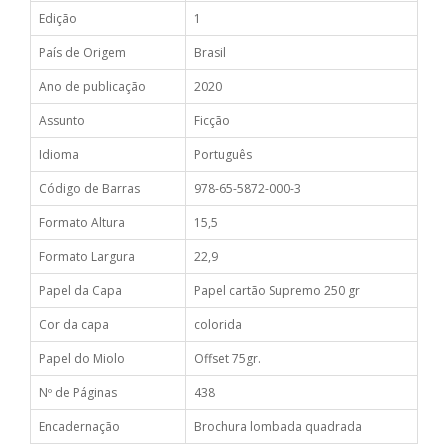
Edição
1
País de Origem
Brasil
Ano de publicação
2020
Assunto
Ficção
Idioma
Português
Código de Barras
978-65-5872-000-3
Formato Altura
15,5
Formato Largura
22,9
Papel da Capa
Papel cartão Supremo 250 gr
Cor da capa
colorida
Papel do Miolo
Offset 75gr.
Nº de Páginas
438
Encadernação
Brochura lombada quadrada