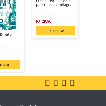
Fred e Ted - Os dois
Minha hi
peixinhos do milagre
quadrinh
R$ 29,90
R$ 45,00
Comprar
C
 Direito
mprar