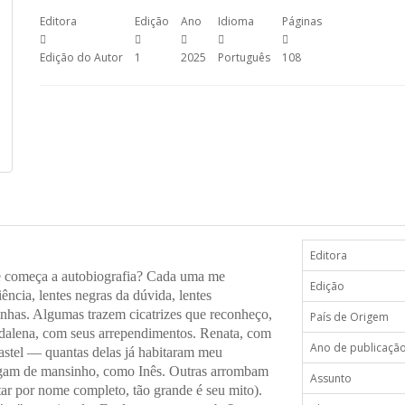
Editora
Edição
Ano
Idioma
Páginas
Edição do Autor
1
2025
Português
108
Editora
e começa a autobiografia? Cada uma me
Edição
ência, lentes negras da dúvida, lentes
inhas. Algumas trazem cicatrizes que reconheço,
País de Origem
adalena, com seus arrependimentos. Renata, com
Ano de publicaçã
pastel — quantas delas já habitaram meu
egam de mansinho, como Inês. Outras arrombam
Assunto
tar por nome completo, tão grande é seu mito).