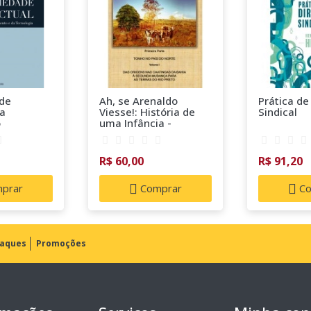
ade
Ah, se Arenaldo
Prática de
 a
Viesse!: História de
Sindical
o
uma Infância -
to e da
Primeira Parte Volume
I
R$ 60,00
R$ 91,20
prar
Comprar
Co
aques
Promoções