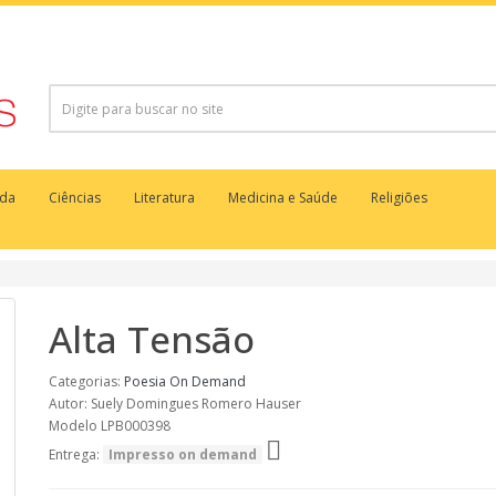
uda
Ciências
Literatura
Medicina e Saúde
Religiões
Alta Tensão
Categorias:
Poesia
On Demand
Autor: Suely Domingues Romero Hauser
Modelo LPB000398
Entrega:
Impresso on demand