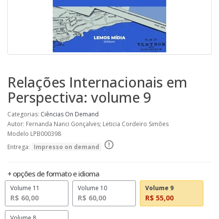
Relações Internacionais em
Perspectiva: volume 9
Categorias:
Ciências
On Demand
Autor: Fernanda Nanci Gonçalves; Leticia Cordeiro Simões
Modelo LPB000398
Entrega:
Impresso on demand
+ opções de formato e idioma
Volume 11
Volume 10
Volume 9
R$ 60,00
R$ 60,00
R$ 55,00
Volume 8