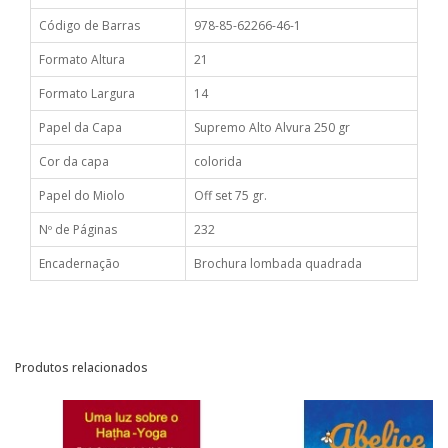
Código de Barras
978-85-62266-46-1
Formato Altura
21
Formato Largura
14
Papel da Capa
Supremo Alto Alvura 250 gr
Cor da capa
colorida
Papel do Miolo
Off set 75 gr.
Nº de Páginas
232
Encadernação
Brochura lombada quadrada
Produtos relacionados