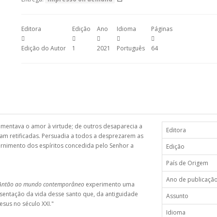
Editora
Edição
Ano
Idioma
Páginas
Edição do Autor
1
2021
Português
64
mentava o amor à virtude; de outros desaparecia a
Editora
ram retificadas. Persuadia a todos a desprezarem as
rnimento dos espíritos concedida pelo Senhor a
Edição
País de Origem
Ano de publicaçã
o Antão ao mundo contemporâneo
experimento uma
resentação da vida desse santo que, da antiguidade
Assunto
esus no século XXI."
Idioma