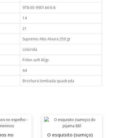
978-65-990144-6-8
14
21
Supremo Alto Alvura 250 gr
colorida
Pólen soft 80gr.
64
Brochura lombada quadrada
Flamingo
hos no
O esquisito (sumiço)