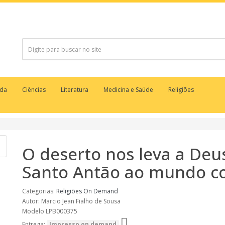
uda
Ciências
Literatura
Medicina e Saúde
Religiões
O deserto nos leva a Deu
Santo Antão ao mundo 
Categorias:
Religiões
On Demand
Autor: Marcio Jean Fialho de Sousa
Modelo LPB000375
Entrega:
Impresso on demand