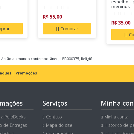
espelho - 
meninos
R$ 55,00
R$ 35,00
prar
Comprar
Co
nto Antão ao mundo contemporâneo
,
LPB000375
,
Religiões
aques
Promoções
rmações
Serviços
Minha con
 a PoloBooks
Contato
Minha conta
ço de Entregas
Mapa do site
Histórico de p
idade e
Comprar Vale
Lista de desej