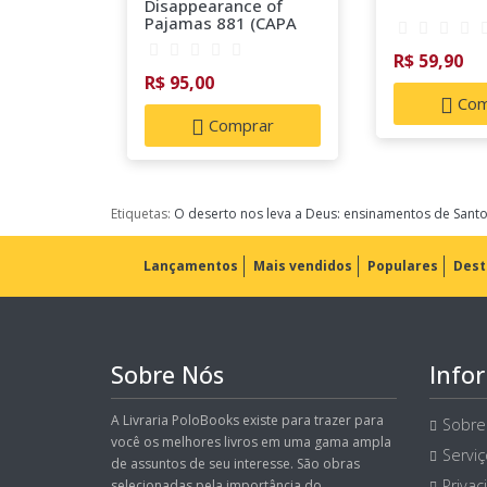
Disappearance of
Pajamas 881 (CAPA
DURA)
R$ 59,90
R$ 95,00
Com
Comprar
Etiquetas:
O deserto nos leva a Deus: ensinamentos de Sa
Lançamentos
Mais vendidos
Populares
Dest
Sobre Nós
Info
A Livraria PoloBooks existe para trazer para
Sobre
você os melhores livros em uma gama ampla
Servi
de assuntos de seu interesse. São obras
Privac
selecionadas pela importância do