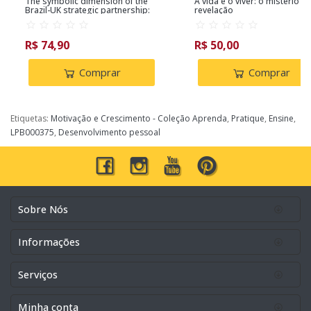
The symbolic dimension of the
A vida e o viver: o mistério e 
Brazil-UK strategic partnership:
revelação
Aspects of Lula's foreign policy
and its cultural diplomacy
strategies: aspects of Lula’s
R$ 74,90
R$ 50,00
foreign policy and its cultural
diplomacy strategies
Comprar
Comprar
Etiquetas:
Motivação e Crescimento - Coleção Aprenda
,
Pratique
,
Ensine
,
LPB000375
,
Desenvolvimento pessoal
Sobre Nós
Informações
Serviços
Minha conta