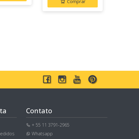
Comprar
ta
Contato
+ 55 11 3791-2965
pedidos
Whatsapp