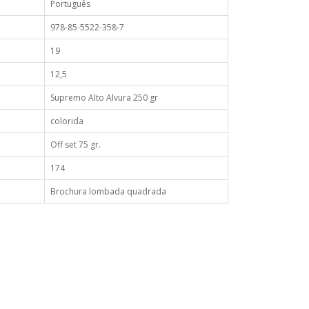
Português
978-85-5522-358-7
19
12,5
Supremo Alto Alvura 250 gr
colorida
Off set 75 gr.
174
Brochura lombada quadrada