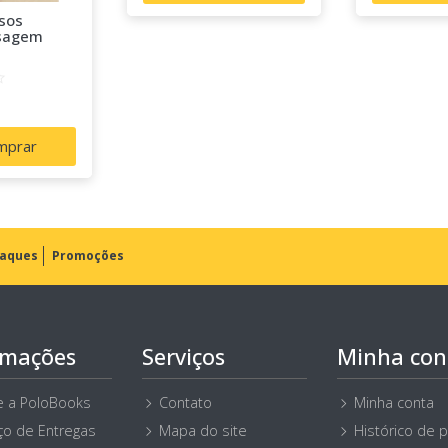
sos
sagem
mprar
aques
Promoções
rmações
Serviços
Minha con
e a PoloBooks
Contato
Minha conta
ço de Entregas
Mapa do site
Histórico de 