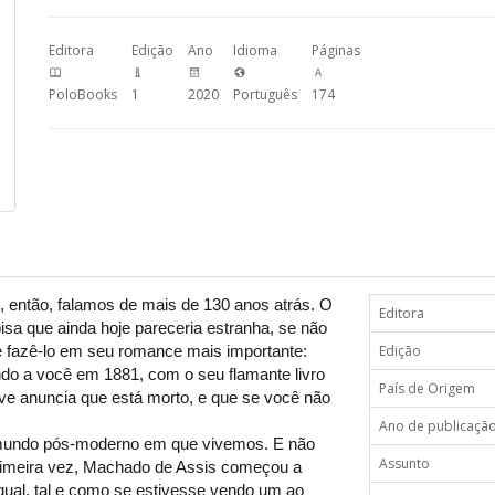
Editora
Edição
Ano
Idioma
Páginas
PoloBooks
1
2020
Português
174
 então, falamos de mais de 130 anos atrás. O
Editora
isa que ainda hoje pareceria estranha, se não
e fazê-lo em seu romance mais importante:
Edição
o a você em 1881, com o seu flamante livro
País de Origem
ve anuncia que está morto, e que se você não
Ano de publicaçã
o mundo pós-moderno em que vivemos. E não
Assunto
 primeira vez, Machado de Assis começou a
 igual, tal e como se estivesse vendo um ao