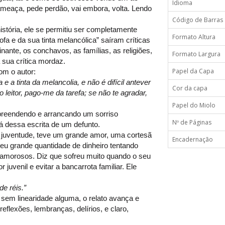
Idioma
ameaça, pede perdão, vai embora, volta. Lendo
Código de Barras
stória, ele se permitiu ser completamente
Formato Altura
ofa e da sua tinta melancólica” saíram críticas
inante, os conchavos, as famílias, as religiões,
Formato Largura
 sua crítica mordaz.
Papel da Capa
om o autor:
e a tinta da melancolia, e não é difícil antever
Cor da capa
o leitor, pago-me da tarefa; se não te agradar,
Papel do Miolo
preendendo e arrancando um sorriso
Nº de Páginas
irá dessa escrita de um defunto.
 juventude, teve um grande amor, uma cortesã
Encadernação
deu grande quantidade de dinheiro tentando
es amorosos. Diz que sofreu muito quando o seu
uvenil e evitar a bancarrota familiar. Ele
e réis.”
a sem linearidade alguma, o relato avança e
reflexões, lembranças, delírios, e claro,