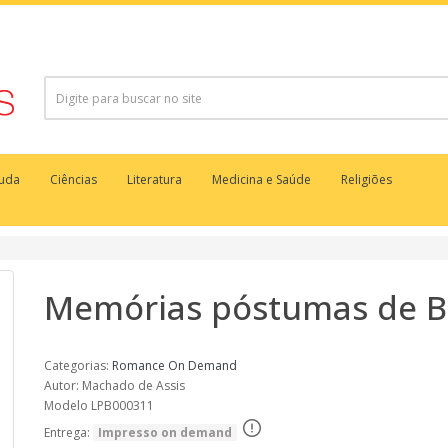
juda
Ciências
Literatura
Medicina e Saúde
Religiões
Memórias póstumas de B
Categorias:
Romance
On Demand
Autor: Machado de Assis
Modelo LPB000311
Entrega:
Impresso on demand