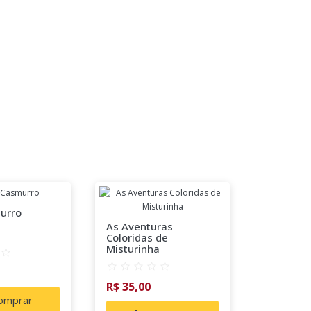
urro
Somente
As Aventuras
Coloridas de
Misturinha
R$ 38,50
R$ 35,00
omprar