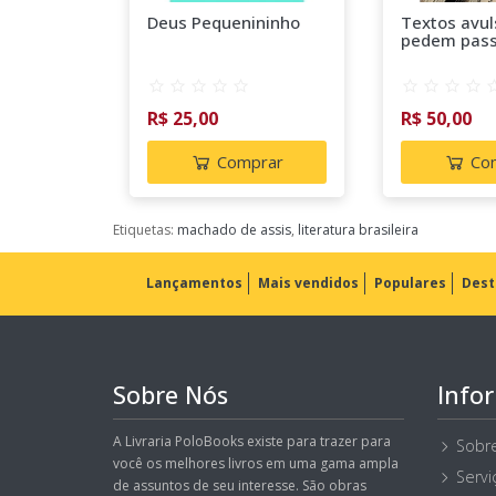
Deus Pequenininho
Textos avul
pedem pas
R$ 25,00
R$ 50,00
Comprar
Co
Etiquetas:
machado de assis
,
literatura brasileira
Lançamentos
Mais vendidos
Populares
Dest
Sobre Nós
Info
A Livraria PoloBooks existe para trazer para
Sobr
você os melhores livros em uma gama ampla
Servi
de assuntos de seu interesse. São obras