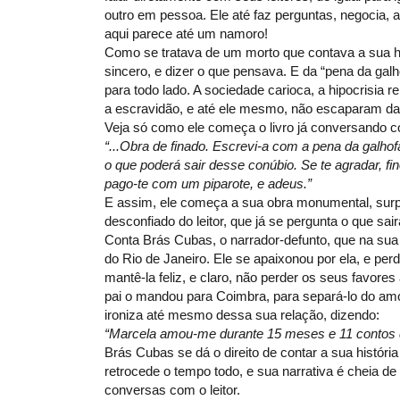
outro em pessoa. Ele até faz perguntas, negocia, 
aqui parece até um namoro!
Como se tratava de um morto que contava a sua hi
sincero, e dizer o que pensava. E da “pena da galh
para todo lado. A sociedade carioca, a hipocrisia re
a escravidão, e até ele mesmo, não escaparam da
Veja só como ele começa o livro já conversando c
“...Obra de finado. Escrevi-a com a pena da galhofa 
o que poderá sair desse conúbio. Se te agradar, fin
pago-te com um piparote, e adeus.”
E assim, ele começa a sua obra monumental, sur
desconfiado do leitor, que já se pergunta o que sa
Conta Brás Cubas, o narrador-defunto, que na sua
do Rio de Janeiro. Ele se apaixonou por ela, e per
mantê-la feliz, e claro, não perder os seus favor
pai o mandou para Coimbra, para separá-lo do amor j
ironiza até mesmo dessa sua relação, dizendo:
“Marcela amou-me durante 15 meses e 11 contos d
Brás Cubas se dá o direito de contar a sua históri
retrocede o tempo todo, e sua narrativa é cheia de 
conversas com o leitor.