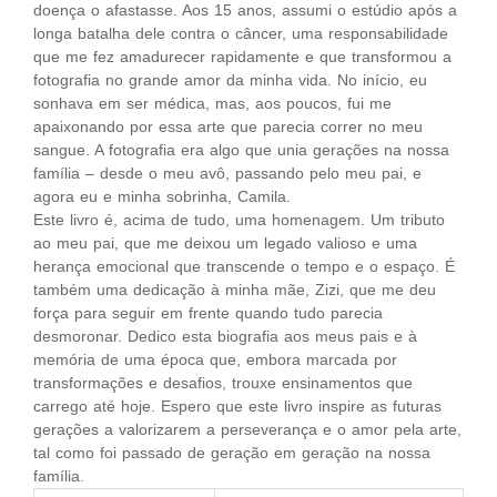
doença o afastasse. Aos 15 anos, assumi o estúdio após a
longa batalha dele contra o câncer, uma responsabilidade
que me fez amadurecer rapidamente e que transformou a
fotografia no grande amor da minha vida. No início, eu
sonhava em ser médica, mas, aos poucos, fui me
apaixonando por essa arte que parecia correr no meu
sangue. A fotografia era algo que unia gerações na nossa
família – desde o meu avô, passando pelo meu pai, e
agora eu e minha sobrinha, Camila.
Este livro é, acima de tudo, uma homenagem. Um tributo
ao meu pai, que me deixou um legado valioso e uma
herança emocional que transcende o tempo e o espaço. É
também uma dedicação à minha mãe, Zizi, que me deu
força para seguir em frente quando tudo parecia
desmoronar. Dedico esta biografia aos meus pais e à
memória de uma época que, embora marcada por
transformações e desafios, trouxe ensinamentos que
carrego até hoje. Espero que este livro inspire as futuras
gerações a valorizarem a perseverança e o amor pela arte,
tal como foi passado de geração em geração na nossa
família.