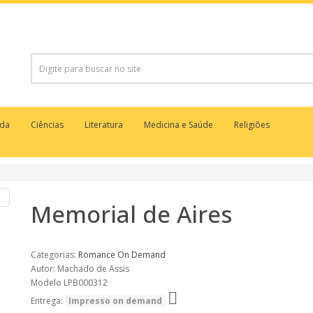
uda
Ciências
Literatura
Medicina e Saúde
Religiões
Memorial de Aires
Categorias:
Romance
On Demand
Autor: Machado de Assis
Modelo LPB000312
Entrega:
Impresso on demand