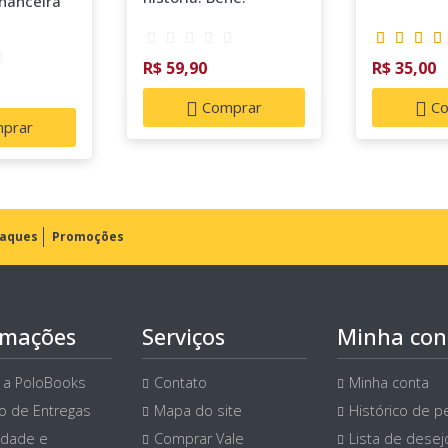
nanceira
R$ 59,90
R$ 35,00
Comprar
Co
prar
aques
Promoções
rmações
Serviços
Minha con
 a PoloBooks
Contato
Minha conta
ço de Entregas
Mapa do site
Histórico de p
idade e
Comprar Vale
Lista de desej