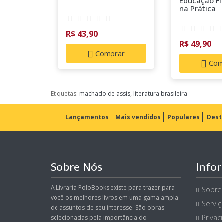
Educação Fi
na Prática
R$ 43,90
R$ 49,90
Comprar
Com
Etiquetas:
machado de assis
,
literatura brasileira
Lançamentos
Mais vendidos
Populares
Dest
Sobre Nós
Info
A Livraria PoloBooks existe para trazer para
Sobre
você os melhores livros em uma gama ampla
Servi
de assuntos de seu interesse. São obras
Privac
selecionadas pela importância do