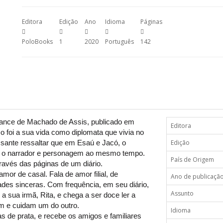
Editora
Edição
Ano
Idioma
Páginas
PoloBooks
1
2020
Português
142
omance de Machado de Assis, publicado em
Editora
o foi a sua vida como diplomata que vivia no
ssante ressaltar que em Esaú e Jacó, o
Edição
é o narrador e personagem ao mesmo tempo.
País de Origem
ravés das páginas de um diário.
amor de casal. Fala de amor filial, de
Ano de publicaçã
es sinceras. Com frequência, em seu diário,
Assunto
 sua irmã, Rita, e chega a ser doce ler a
m e cuidam um do outro.
Idioma
as de prata, e recebe os amigos e familiares