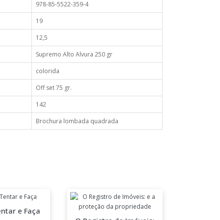
978-85-5522-359-4
19
12,5
Supremo Alto Alvura 250 gr
colorida
Off set 75 gr.
142
Brochura lombada quadrada
ntar e Faça
A cidade