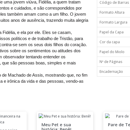
e uma jovem viúva, Fidélia, a quem tratam
Código de Barras
ntos e cuidados, e são correspondidos por
Formato Altura
 eles também amam como a um filho. O jovem
uitos anos de ausência, trazendo muita alegria
Formato Largura
Papel da Capa
 Fidélia, e ela por ele. Eles se casam,
os políticos e de trabalho de Tristão, para
Cor da capa
ncontra-se sem os seus dois filhos do coração.
vos sobre os sentimentos ou atitudes dos
Papel do Miolo
um observador tentando entender os
Nº de Páginas
, que são pessoas boas, simples e mais
Encadernação
 de Machado de Assis, mostrando que, no fim
ica e irônica da vida e das pessoas, vendo-as
Meu Pet e sua
Pare de Te
história: Benê!