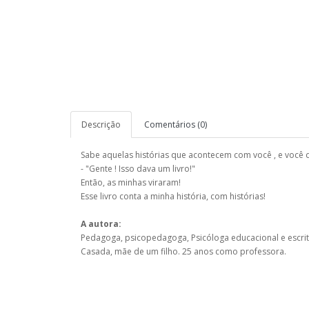
Descrição
Comentários (0)
Sabe aquelas histórias que acontecem com você , e você d
- "Gente ! Isso dava um livro!"
Então, as minhas viraram!
Esse livro conta a minha história, com histórias!
A autora:
Pedagoga, psicopedagoga, Psicóloga educacional e escri
Casada, mãe de um filho. 25 anos como professora.