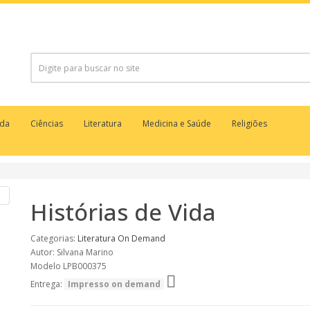
uda
Ciências
Literatura
Medicina e Saúde
Religiões
Histórias de Vida
Categorias:
Literatura
On Demand
Autor: Silvana Marino
Modelo LPB000375
Entrega:
Impresso on demand