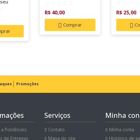
 seu
R$ 40,00
R$ 25,00
Comprar
Co
prar
aques
Promoções
rmações
Serviços
Minha con
 a PoloBooks
Contato
Minha conta
ço de Entregas
Mapa do site
Histórico de p