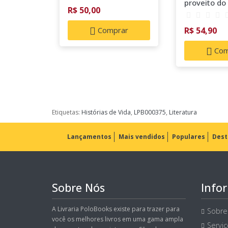
proveito do
R$ 50,00
tempo
Comprar
R$ 54,90
Com
Etiquetas:
Histórias de Vida
,
LPB000375
,
Literatura
Lançamentos
Mais vendidos
Populares
Dest
Sobre Nós
Info
A Livraria PoloBooks existe para trazer para
Sobre
você os melhores livros em uma gama ampla
Servi