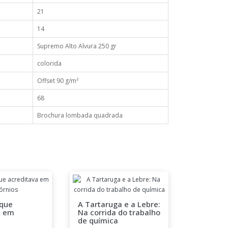
21
14
Supremo Alto Alvura 250 gr
colorida
Offset 90 g/m²
68
Brochura lombada quadrada
que
A Tartaruga e a Lebre:
DESPERT
a em
Na corrida do trabalho
Conheci
de química
Liberta