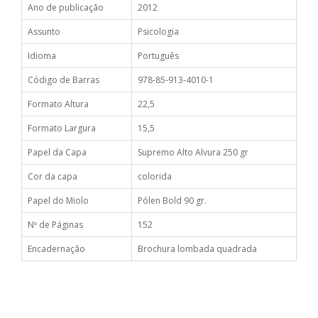
Ano de publicação
2012
Assunto
Psicologia
Idioma
Português
Código de Barras
978-85-913-4010-1
Formato Altura
22,5
Formato Largura
15,5
Papel da Capa
Supremo Alto Alvura 250 gr
Cor da capa
colorida
Papel do Miolo
Pólen Bold 90 gr.
Nº de Páginas
152
Encadernação
Brochura lombada quadrada