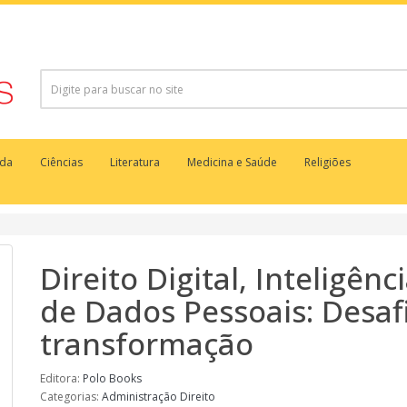
uda
Ciências
Literatura
Medicina e Saúde
Religiões
Direito Digital, Inteligênci
de Dados Pessoais: Desa
transformação
Editora:
Polo Books
Categorias:
Administração
Direito