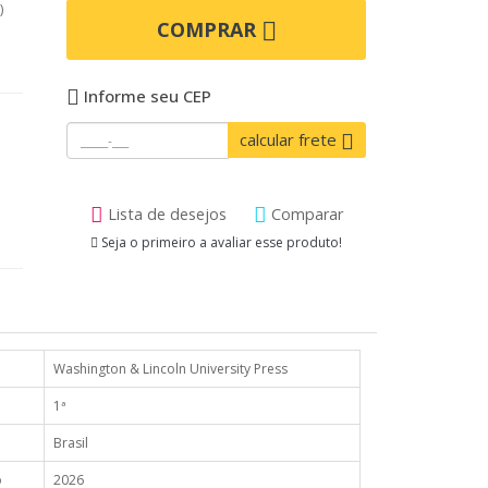
)
COMPRAR
Informe seu CEP
calcular frete
Lista de desejos
Comparar
Seja o primeiro a avaliar esse produto!
Washington & Lincoln University Press
1ª
Brasil
o
2026