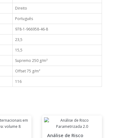
Direito
Português
978-1-966958-46-8
23,5
15,5
Supremo 250 g/m²
Offset 75 g/m²
116
Análise de Risco
Relações