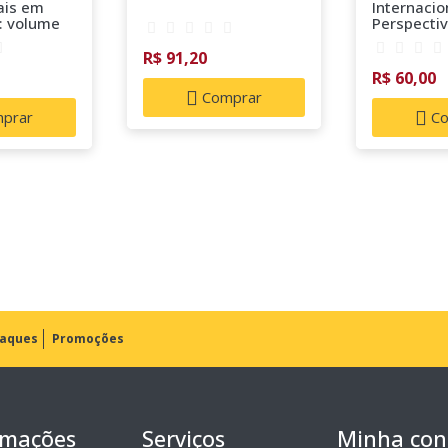
ais em
Internaci
: volume
Perspectiv
R$ 91,20
R$ 60,00
Comprar
prar
Co
aques
Promoções
rmações
Serviços
Minha con