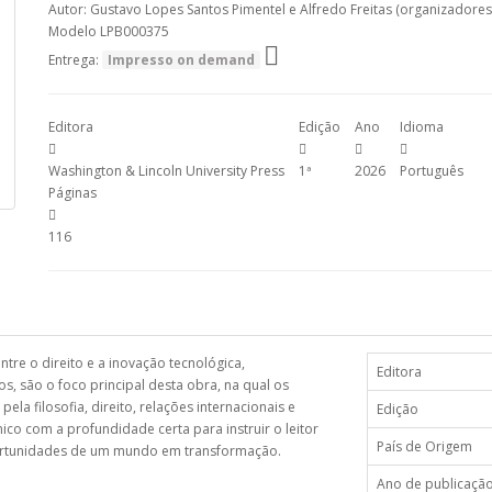
Autor: Gustavo Lopes Santos Pimentel e Alfredo Freitas (organizadores
Modelo LPB000375
Entrega:
Impresso on demand
Editora
Edição
Ano
Idioma
Washington & Lincoln University Press
1ª
2026
Português
Páginas
116
tre o direito e a inovação tecnológica,
Editora
os, são o foco principal desta obra, na qual os
ela filosofia, direito, relações internacionais e
Edição
ico com a profundidade certa para instruir o leitor
País de Origem
ortunidades de um mundo em transformação.
Ano de publicaçã