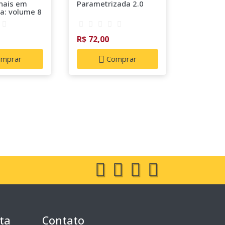
onais em
Parametrizada 2.0
Internac
a: volume 8
Perspect
14
R$ 72,00
R$ 54,90
mprar
Comprar
C
ta
Contato