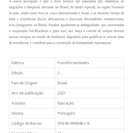
A nossa percepção é que o livro fornece um panorama das dinâmicas de
migrações e diásporas africanas no Brasil, de modo especial, na região Nordeste
do país, tendo como foco as crises internacionais e locais, e as diversas formas de
lutas e resistências dos/as africanos/as e seus/suas descendentes remanescentes
e/ou (i)migrantes no Brasil.
Sinaliza igualmente as ambiguidades que caracterizam
a cooperação Sul-Brasileira e, para isso, nos lança o convite de sempre investir
nossas energias no estudo do fenômeno migratório para qualificar as nossas lutas
de resistências e contribuir para a construção da humanidade esperançosa.
Editora
PoloAfricanidades
Edição
2
País de Origem
Brasil
Ano de publicação
2021
Assunto
Educação
Idioma
Português
Código de Barras
978-65-994048-1-8