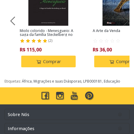
Miolo colorido - Menesgueio: A
A Arte da Venda
saga da família Steckelberg no
Brasil
(
2
)
R$ 115,00
R$ 36,00
Comprar
Comprar
Etiquetas:
África
,
Migrações e suas Diásporas
,
LPB000181
,
Educação
Sobre Nós
Informações