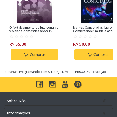
O fortalecimento da luta contra a
Mentes Conectadas. Livro um
violência doméstica após 15
Compreender muda a atitud
anos da Lei Maria da Penha:
conquistas e desafios
R$ 55,00
R$ 50,00
Comprar
Comprar
Etiquetas:
Programando com ScratchJR Nível 1
,
LPB000289
,
Educação
Sobre Nós
Informações