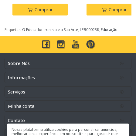
Comprar
Comprar
Etiquetas:
O Educador Ironista e a Sua Arte
,
LPB000238
,
Educação
Sobre Nós
Informações
Serviços
Minha conta
Contato
Nossa plataforma utiliza cookies para personalizar anúncios,
melhorar a sua experiência em nosso site e para garantir que
Buscar pela lista