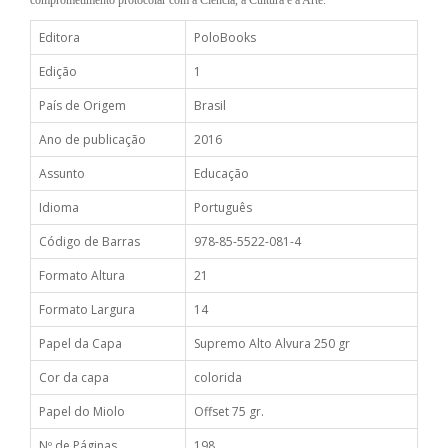
comprometimento protocolar com a Ciência, a Cultura e a Arte.
Editora
PoloBooks
Edição
1
País de Origem
Brasil
Ano de publicação
2016
Assunto
Educação
Idioma
Português
Código de Barras
978-85-5522-081-4
Formato Altura
21
Formato Largura
14
Papel da Capa
Supremo Alto Alvura 250 gr
Cor da capa
colorida
Papel do Miolo
Offset 75 gr.
Nº de Páginas
198