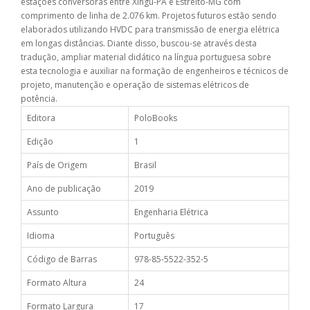
estações conversoras entre Xingu-PA e Estreito-MG com
comprimento de linha de 2.076 km. Projetos futuros estão sendo
elaborados utilizando HVDC para transmissão de energia elétrica
em longas distâncias. Diante disso, buscou-se através desta
tradução, ampliar material didático na língua portuguesa sobre
esta tecnologia e auxiliar na formação de engenheiros e técnicos de
projeto, manutenção e operação de sistemas elétricos de
potência.
Editora
PoloBooks
Edição
1
País de Origem
Brasil
Ano de publicação
2019
Assunto
Engenharia Elétrica
Idioma
Português
Código de Barras
978-85-5522-352-5
Formato Altura
24
Formato Largura
17