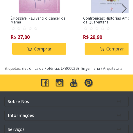
É Possível • Eu venci o Câncer de
Contrônicas: Histórias Amor
Mama
de Quarentena
R$ 27,00
R$ 29,90
Comprar
Comprar
Etiquetas:
Eletrônica de Potência
,
LPB000293
,
Engenharia / Arquitetura
Sobre Nós
Informações
Serviços