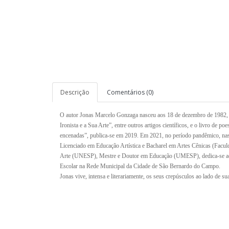
Descrição
Comentários (0)
O autor Jonas Marcelo Gonzaga nasceu aos 18 de dezembro de 1982,
Ironista e a Sua Arte”, entre outros artigos científicos, e o livro de po
encenadas”, publica-se em 2019. Em 2021, no período pandêmico, nasc
Licenciado em Educação Artística e Bacharel em Artes Cênicas (Facu
Arte (UNESP), Mestre e Doutor em Educação (UMESP), dedica-se ao 
Escolar na Rede Municipal da Cidade de São Bernardo do Campo.
Jonas vive, intensa e literariamente, os seus crepúsculos ao lado de s