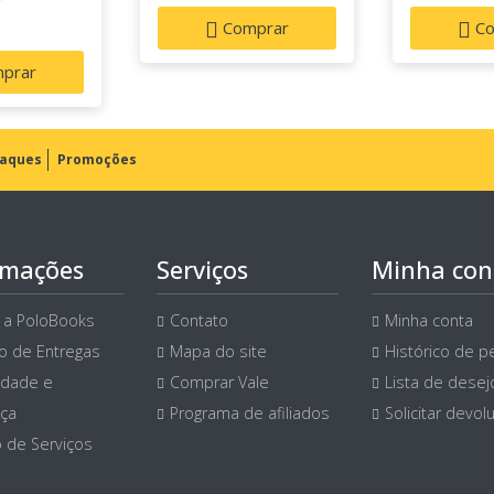
Comprar
Co
prar
aques
Promoções
rmações
Serviços
Minha con
 a PoloBooks
Contato
Minha conta
ço de Entregas
Mapa do site
Histórico de p
idade e
Comprar Vale
Lista de desej
ça
Programa de afiliados
Solicitar devol
 de Serviços