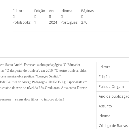
Editora
Edição
Ano
Idioma
Páginas
PoloBooks
1
2024
Português
270
 em Santo André. Escreveu a obra pedagógica “O Educador
Editora
esias “O despertar do ironista”, em 2016. “O teatro ironista: vidas
e a terceira obra poética: “Coração Sentido”.
Edição
ldade Paulista de Artes); Pedagogo (UNINOVE); Especialista em
País de Origem
ensino de Arte no nível da Pós-Graduação. Atua como Diretor
Ano de publicaçã
ua esposa
e seus dois filhos - o tesouro do lar!
Assunto
Idioma
Código de Barras