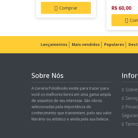
Volume II
Comprar
R$ 60,00
Com
Lançamentos
Mais vendidos
Populares
Dest
Sobre Nós
Info
A Livraria PoloBooks existe para trazer para
Sobre
você os melhores livros em uma gama ampla
Servi
de assuntos de seu interesse. São obras
Privac
selecionadas pela importância do
conhecimento que transmitem, pelo seu valor
Seguran
literário ou artístico e ainda pela sua beleza.
Termo