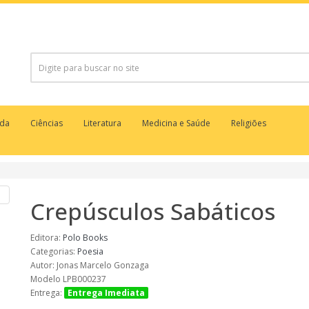
uda
Ciências
Literatura
Medicina e Saúde
Religiões
Crepúsculos Sabáticos
Editora:
Polo Books
Categorias:
Poesia
Autor: Jonas Marcelo Gonzaga
Modelo LPB000237
Entrega:
Entrega Imediata