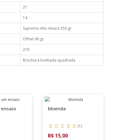
21
14
Supremo Alto Alvura 250 gr
Offset 90 gr.
270
Brochura lombada quadrada
 ensaio
Moenda
Ensaios
(
1
)
R$ 15,00
R$ 35,00