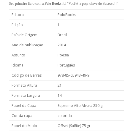
Seu primeiro livro com a
Polo Books
foi “Você é a peça-chave do Sucesso!!”
Editora
PoloBooks
Edição
1
País de Origem
Brasil
Ano de publicação
2014
Assunto
Poesia
Idioma
Português
Código de Barras
978-85-65943-49-9
Formato Altura
21
Formato Largura
14
Papel da Capa
Supremo Alto Alvura 250 gr
Cor da capa
colorida
Papel do Miolo
Offset (Sulfite) 75 gr