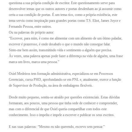
questiona a sua própria condição de escritor. Este questionamento serve para
desenvolver temas que os outros autores e poetas desdenham ao já assumir como
certa a sua condição de poetas. É um tema rico, como a própria existência, este
tema serviu como inspiração para grandes poetas como T.S. Eliot, James Joyce e
Fernando Pessoa, entre outros.
Ou na palavras do próprio autor:
“Escrever, para mim, é como me alimentar com um alimento de um ótimo paladar,
escrever é prazeroso, é onde desabafo o que o mundo não consegue falar.
Sinto-me bem assim, transmitindo vida e sentimento a alguém que precisa.
Às vezes, uma palavra apenas pode fazer a diferença na vida de alguém, uma frase
marca um livro, marca uma pessoa.”
Osiel Medeiros tem formação administrativa, especializou-se em Processos
Gerenciais, cursa PHD, aprofundando-se em PNL e, atualmente, exerce a função
de Supervisor de Produção, na área de embalagens flexíveis.
Desde muito pequeno, sentiu-se atraído por questões existenciais. Estas dúvidas
formaram, aos poucos, uma pessoa que tinha sede de conhecer e compreender,
mas com o diferencial de que Osiel queria compartilhar com todos este
conhecimento. Isso o impeliu e impele a escrever e publicar os seus escritos.
E nas suas palavras: “Mesmo eu não querendo, escrevo sem pensar.”