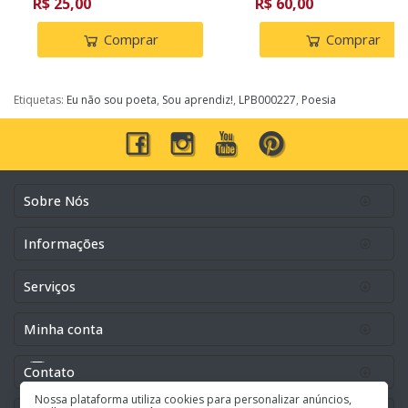
R$ 25,00
R$ 60,00
Comprar
Comprar
Etiquetas:
Eu não sou poeta
,
Sou aprendiz!
,
LPB000227
,
Poesia
Sobre Nós
Informações
Serviços
Minha conta
Contato
Nossa plataforma utiliza cookies para personalizar anúncios,