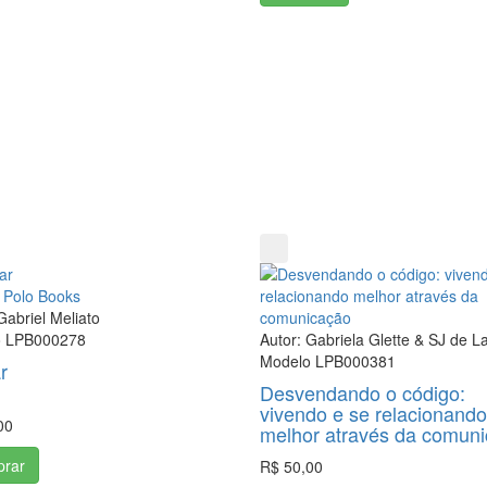
a Polo Books
Gabriel Meliato
o LPB000278
Autor: Gabriela Glette & SJ de L
Modelo LPB000381
r
Desvendando o código:
vivendo e se relacionando
00
melhor através da comun
rar
R$ 50,00