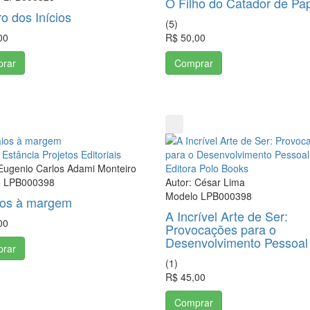
O Filho do Catador de Pa
ro dos Inícios
(
5
)
00
R$ 50,00
rar
Comprar
 Estância Projetos Editoriais
 Eugenio Carlos Adami Monteiro
Editora Polo Books
o LPB000398
Autor: César Lima
Modelo LPB000398
ios à margem
A Incrível Arte de Ser:
00
Provocações para o
Desenvolvimento Pessoal
rar
(
1
)
R$ 45,00
Comprar