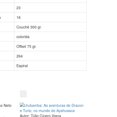
23
a
16
Couchê 300 gr.
colorida
Offset 75 gr.
264
Espiral
ão Neto
Autor: Túlio Cícero Viana