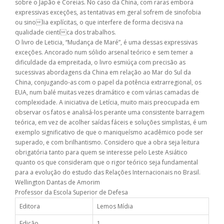
sobre o Japão e Coreias. No caso da China, com raras embora
expressivas exceções, as tentativas em geral sofrem de sinofobia
ou sinolia explícitas, o que interfere de forma decisiva na
qualidade cientíca dos trabalhos.
O livro de Leticia, “Mudança de Maré”, é uma dessas expressivas
exceções. Ancorado num sólido arsenal teórico e sem temer a
dificuldade da empreitada, o livro esmiúça com precisão as
sucessivas abordagens da China em relação ao Mar do Sul da
China, conjugando-as com o papel da potência extrarregional, os
EUA, num balé muitas vezes dramático e com várias camadas de
complexidade. A iniciativa de Letícia, muito mais preocupada em
observar os fatos e analisá-los perante uma consistente barragem
teórica, em vez de acolher saídas fáceis e soluções simplistas, é um
exemplo significativo de que o maniqueísmo acadêmico pode ser
superado, e com brilhantismo. Considero que a obra seja leitura
obrigatória tanto para quem se interesse pelo Leste Asiático
quanto os que consideram que o rigor teórico seja fundamental
para a evolução do estudo das Relações Internacionais no Brasil.
Wellington Dantas de Amorim
Professor da Escola Superior de Defesa
Editora
Lemos Mídia
Edição
1