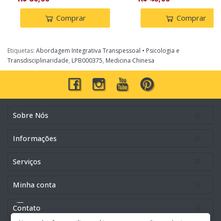
Comprar
Comprar
Etiquetas:
Abordagem Integrativa Transpessoal • Psicologia e
Transdisciplinaridade
,
LPB000375
,
Medicina Chinesa
Sobre Nós
Informações
Serviços
Minha conta
Contato