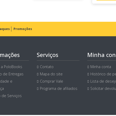
aques
Promoções
rmações
Serviços
Minha con
 a PoloBooks
Contato
Minha conta
ço de Entregas
Mapa do site
Histórico de p
idade e
Comprar Vale
Lista de desej
ça
Programa de afiliados
Solicitar devol
 de Serviços