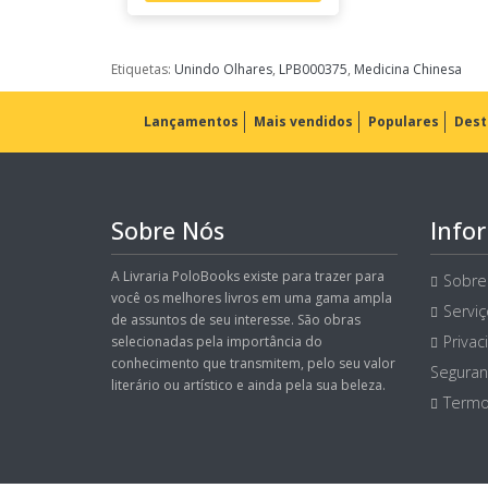
Etiquetas:
Unindo Olhares
,
LPB000375
,
Medicina Chinesa
Lançamentos
Mais vendidos
Populares
Dest
Sobre Nós
Info
A Livraria PoloBooks existe para trazer para
Sobre
você os melhores livros em uma gama ampla
Servi
de assuntos de seu interesse. São obras
Privac
selecionadas pela importância do
conhecimento que transmitem, pelo seu valor
Seguran
literário ou artístico e ainda pela sua beleza.
Termo