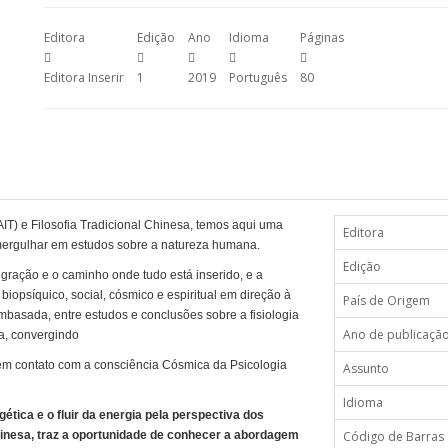
Editora
Edição
Ano
Idioma
Páginas
Editora Inserir
1
2019
Português
80
IT) e Filosofia Tradicional Chinesa, temos aqui uma
Editora
mergulhar em estudos sobre a natureza humana.
Edição
ntegração e o caminho onde tudo está inserido, e a
biopsíquico, social, cósmico e espiritual em direção à
País de Origem
basada, entre estudos e conclusões sobre a fisiologia
Ano de publicaçã
a, convergindo
m contato com a consciência Cósmica da Psicologia
Assunto
Idioma
gética e o fluir da energia pela perspectiva dos
inesa, traz a oportunidade de conhecer a abordagem
Código de Barras