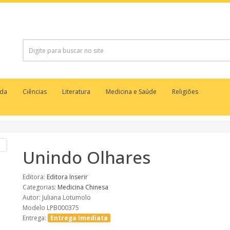
uda
Ciências
Literatura
Medicina e Saúde
Religiões
Unindo Olhares
Editora:
Editora Inserir
Categorias:
Medicina Chinesa
Autor: Juliana Lotumolo
Modelo LPB000375
Entrega:
Entrega Imediata