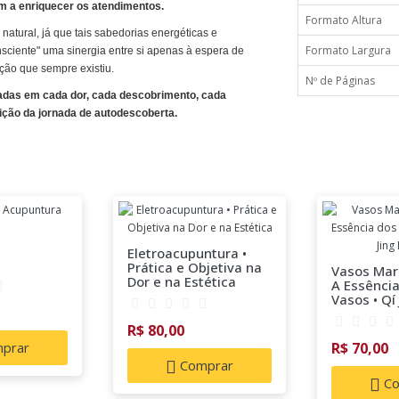
em a enriquecer os atendimentos.
Formato Altura
atural, já que tais sabedorias energéticas e
Formato Largura
ciente" uma sinergia entre si apenas à espera de
ação que sempre existiu.
Nº de Páginas
iadas em cada dor, cada descobrimento, cada
ição da jornada de autodescoberta.
Eletroacupuntura •
Prática e Objetiva na
Vasos Mara
Dor e na Estética
A Essência
Vasos • Qí
R$ 80,00
prar
R$ 70,00
Comprar
Co