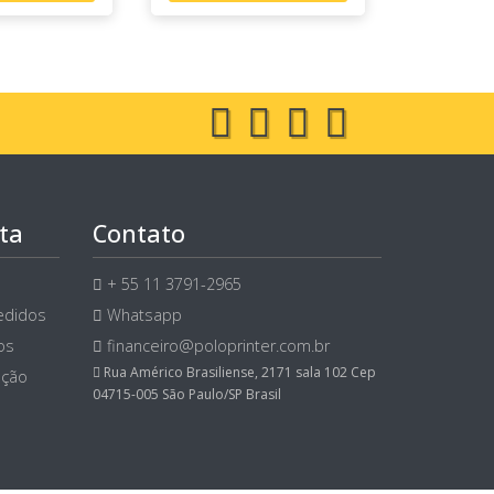
ta
Contato
+ 55 11 3791-2965
edidos
Whatsapp
os
financeiro@poloprinter.com.br
Rua Américo Brasiliense, 2171 sala 102 Cep
ução
04715-005 São Paulo/SP Brasil