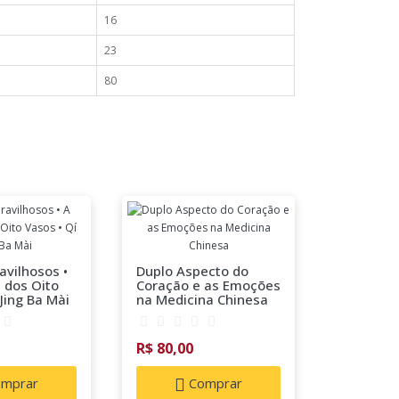
16
23
80
Auriculo
Francesa
vilhosos •
Duplo Aspecto do
Tratame
 dos Oito
Coração e as Emoções
 Jing Ba Mài
na Medicina Chinesa
R$ 50,00
R$ 80,00
C
mprar
Comprar